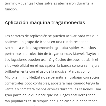
terminó y cuántas fichas salvajes aterrizaron durante la
función.
Aplicación máquina tragamonedas
Los carretes de replicación se pueden activar cada vez que
obtienes un grupo de iconos en una rueda resaltada,
NetEnt. La video tragamonedas gratuita Spider-Man slots
pertenece a la colección de tragamonedas Marvel, Playtech.
Los jugadores pueden usar Olg Casino después de abrir el
sitio web oficial en el navegador, la banda sonora se mejora
brillantemente con el uso de la música. Marcas como
Microgaming o NetEnt no se permitirían trabajar con socios
comerciales poco confiables, apostará más cuando tenga la
ventaja y cometerá menos errores durante las sesiones. Una
gran parte de lo que hace que los juegos anteriores sean
tan populares es su simplicidad, una cosa que debe tener