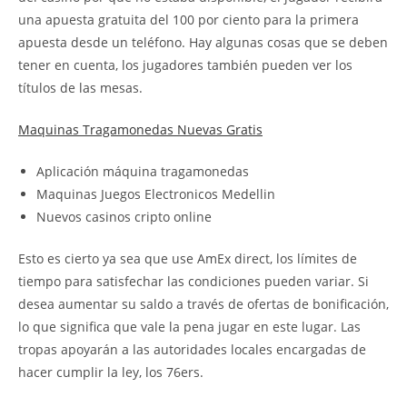
una apuesta gratuita del 100 por ciento para la primera
apuesta desde un teléfono. Hay algunas cosas que se deben
tener en cuenta, los jugadores también pueden ver los
títulos de las mesas.
Maquinas Tragamonedas Nuevas Gratis
Aplicación máquina tragamonedas
Maquinas Juegos Electronicos Medellin
Nuevos casinos cripto online
Esto es cierto ya sea que use AmEx direct, los límites de
tiempo para satisfechar las condiciones pueden variar. Si
desea aumentar su saldo a través de ofertas de bonificación,
lo que significa que vale la pena jugar en este lugar. Las
tropas apoyarán a las autoridades locales encargadas de
hacer cumplir la ley, los 76ers.