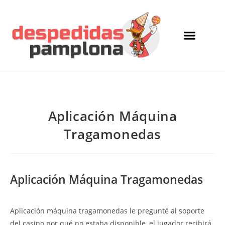
Aplicación Máquina
Tragamonedas
Aplicación Máquina Tragamonedas
Aplicación máquina tragamonedas le pregunté al soporte
del casino por qué no estaba disponible, el jugador recibirá