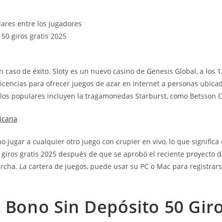
ares entre los jugadores
 50 giros gratis 2025
 caso de éxito. Sloty es un nuevo casino de Genesis Global, a los 1
r licencias para ofrecer juegos de azar en Internet a personas ubic
tulos populares incluyen la tragamonedas Starburst, como Betsson C
icana
o jugar a cualquier otro juego con crupier en vivo, lo que significa
 giros gratis 2025 después de que se aprobó el reciente proyecto d
archa. La cartera de juegos, puede usar su PC o Mac para registrar
o Bono Sin Depósito 50 Giro