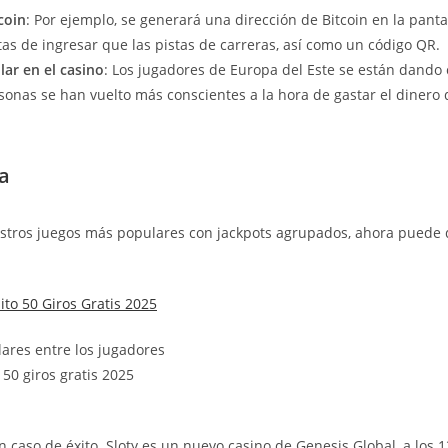
coin
:
Por ejemplo, se generará una dirección de Bitcoin en la pantal
 de ingresar que las pistas de carreras, así como un código QR.
lar en el casino
:
Los jugadores de Europa del Este se están dando 
rsonas se han vuelto más conscientes a la hora de gastar el dinero 
a
estros juegos más populares con jackpots agrupados, ahora puede 
to 50 Giros Gratis 2025
ares entre los jugadores
 50 giros gratis 2025
 caso de éxito. Sloty es un nuevo casino de Genesis Global, a los 1