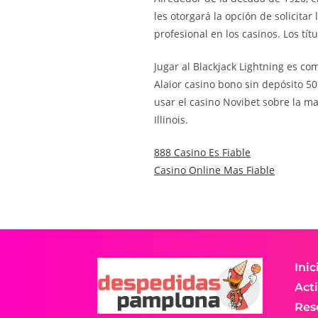
les otorgará la opción de solicita
profesional en los casinos. Los tí
Jugar al Blackjack Lightning es com
Alaior casino bono sin depósito 50
usar el casino Novibet sobre la m
Illinois.
888 Casino Es Fiable
Casino Online Mas Fiable
Inic
Act
Res