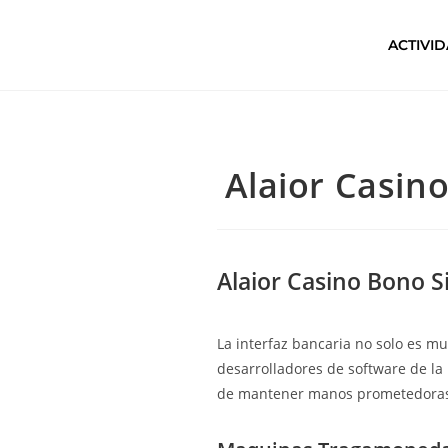
ACTIVID
Alaior Casin
Alaior Casino Bono S
La interfaz bancaria no solo es m
desarrolladores de software de la 
de mantener manos prometedoras,