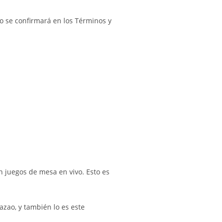
no se confirmará en los Términos y
 juegos de mesa en vivo. Esto es
azao, y también lo es este