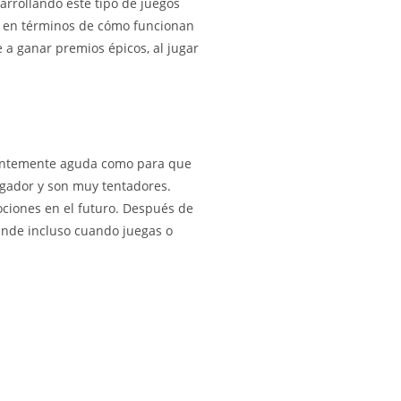
rrollando este tipo de juegos
s, en términos de cómo funcionan
 a ganar premios épicos, al jugar
cientemente aguda como para que
ugador y son muy tentadores.
ociones en el futuro. Después de
ande incluso cuando juegas o