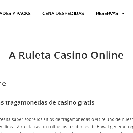
ADES Y PACKS
CENA DESPEDIDAS
RESERVAS
A Ruleta Casino Online
ne
as tragamonedas de casino gratis
cesita saber sobre los sitios de tragamonedas o visite uno de nues
línea. A ruleta casino online los residentes de Hawai generan re