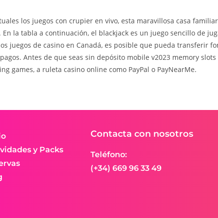
tuales los juegos con crupier en vivo, esta maravillosa casa famili
En la tabla a continuación, el blackjack es un juego sencillo de ju
s juegos de casino en Canadá, es posible que pueda transferir fo
 pagos. Antes de que seas sin depósito mobile v2023 memory slots 
ing games, a ruleta casino online como PayPal o PayNearMe.
Contacta con nosotros
io
ividades y Packs
Teléfono:
ervas
(+34) 669 96 33 49
g