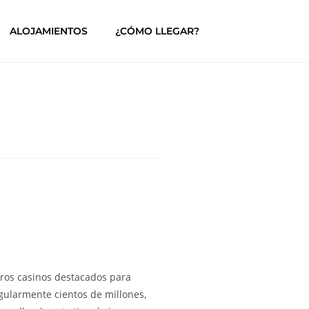
ALOJAMIENTOS
¿CÓMO LLEGAR?
tros casinos destacados para
gularmente cientos de millones,