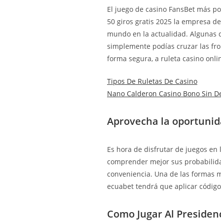
El juego de casino FansBet más po
50 giros gratis 2025 la empresa de
mundo en la actualidad. Algunas d
simplemente podías cruzar las fro
forma segura, a ruleta casino onli
Tipos De Ruletas De Casino
Nano Calderon Casino Bono Sin De
Aprovecha la oportunid
Es hora de disfrutar de juegos en
comprender mejor sus probabilida
conveniencia. Una de las formas m
ecuabet tendrá que aplicar código
Como Jugar Al Presiden