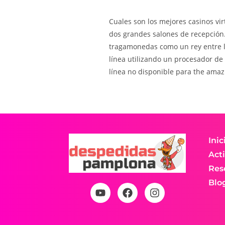
Cuales son los mejores casinos vir
dos grandes salones de recepción. 
tragamonedas como un rey entre lo
línea utilizando un procesador de
línea no disponible para the amaz
Inic
Act
Res
Blo