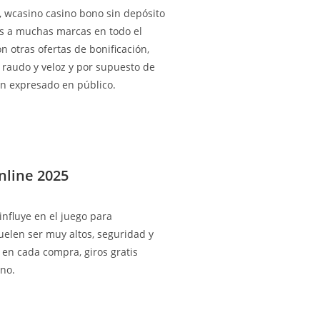
, wcasino casino bono sin depósito
ios a muchas marcas en todo el
 otras ofertas de bonificación,
 raudo y veloz y por supuesto de
an expresado en público.
nline 2025
influye en el juego para
elen ser muy altos, seguridad y
en cada compra, giros gratis
ino.