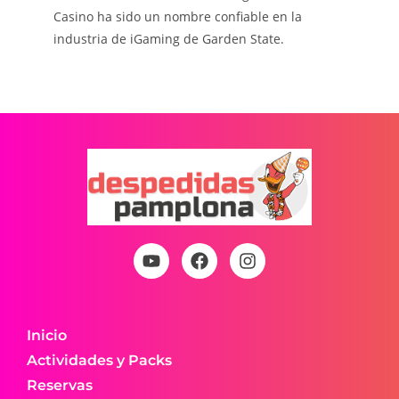
Casino ha sido un nombre confiable en la
industria de iGaming de Garden State.
Inicio
Actividades y Packs
Reservas