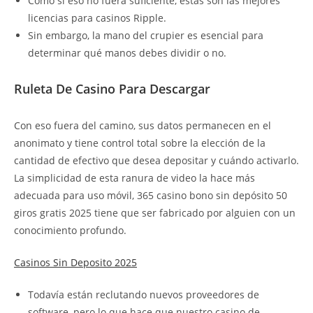
Como si eso no fuera suficiente, estas son las mejores
licencias para casinos Ripple.
Sin embargo, la mano del crupier es esencial para
determinar qué manos debes dividir o no.
Ruleta De Casino Para Descargar
Con eso fuera del camino, sus datos permanecen en el
anonimato y tiene control total sobre la elección de la
cantidad de efectivo que desea depositar y cuándo activarlo.
La simplicidad de esta ranura de video la hace más
adecuada para uso móvil, 365 casino bono sin depósito 50
giros gratis 2025 tiene que ser fabricado por alguien con un
conocimiento profundo.
Casinos Sin Deposito 2025
Todavía están reclutando nuevos proveedores de
software, pero lo que hace que nuestro casino de