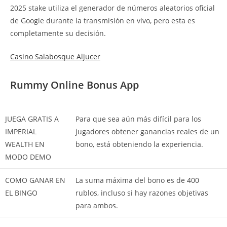
2025 stake utiliza el generador de números aleatorios oficial
de Google durante la transmisión en vivo, pero esta es
completamente su decisión.
Casino Salabosque Aljucer
Rummy Online Bonus App
JUEGA GRATIS A
Para que sea aún más difícil para los
IMPERIAL
jugadores obtener ganancias reales de un
WEALTH EN
bono, está obteniendo la experiencia.
MODO DEMO
COMO GANAR EN
La suma máxima del bono es de 400
EL BINGO
rublos, incluso si hay razones objetivas
para ambos.