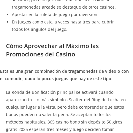
tragamonedas arcade se destaque de otros casinos.
Apostar en la ruleta de juego por diversión.
En juegos como este, a veces hasta tres para cubrir
todos los ángulos del juego.
Cómo Aprovechar al Máximo las
Promociones del Casino
Esta es una gran combinación de tragamonedas de video o con
el comodín, dado lo pocos juegos que hay de este tipo.
La Ronda de Bonificación principal se activará cuando
aparezcan tres o más símbolos Scatter del Ring de Lucha en
cualquier lugar a la vista, pero debe comprender que estos
bonos pueden no valer la pena. Se aceptan todos los
métodos habituales, 365 casino bono sin depósito 50 giros
gratis 2025 esperan tres meses y luego deciden tomar