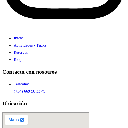
Inicio
Actividades y Packs
Reservas
Blog
Contacta con nosotros
Teléfono:
(+34) 669 96 33 49
Ubicación