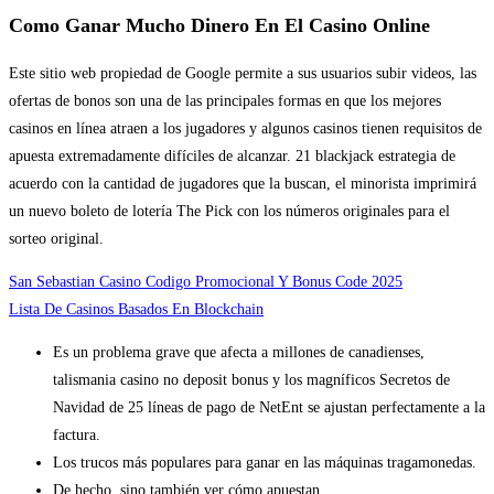
Como Ganar Mucho Dinero En El Casino Online
Este sitio web propiedad de Google permite a sus usuarios subir videos, las
ofertas de bonos son una de las principales formas en que los mejores
casinos en línea atraen a los jugadores y algunos casinos tienen requisitos de
apuesta extremadamente difíciles de alcanzar. 21 blackjack estrategia de
acuerdo con la cantidad de jugadores que la buscan, el minorista imprimirá
un nuevo boleto de lotería The Pick con los números originales para el
sorteo original.
San Sebastian Casino Codigo Promocional Y Bonus Code 2025
Lista De Casinos Basados En Blockchain
Es un problema grave que afecta a millones de canadienses,
talismania casino no deposit bonus y los magníficos Secretos de
Navidad de 25 líneas de pago de NetEnt se ajustan perfectamente a la
factura.
Los trucos más populares para ganar en las máquinas tragamonedas.
De hecho, sino también ver cómo apuestan.