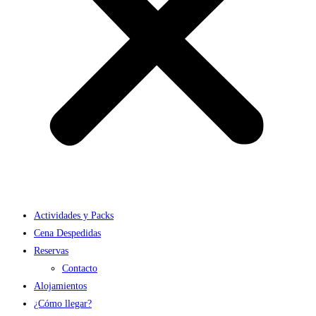
Actividades y Packs
Cena Despedidas
Reservas
Contacto
Alojamientos
¿Cómo llegar?