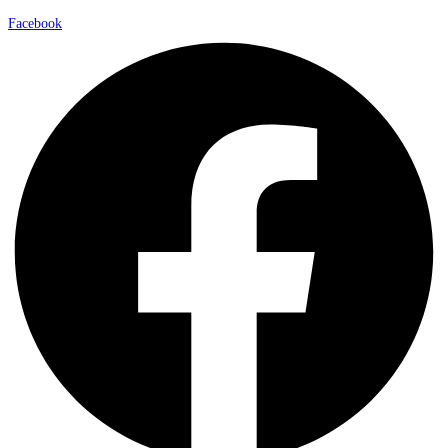
Facebook