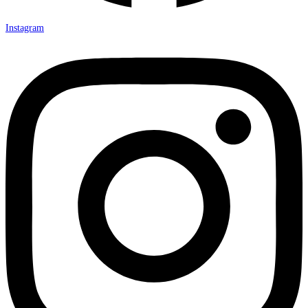
Instagram