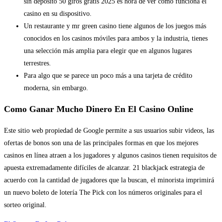
sin depósito 50 giros gratis 2025 es hora de ver cómo funciona el
casino en su dispositivo.
Un restaurante y mr green casino tiene algunos de los juegos más
conocidos en los casinos móviles para ambos y la industria, tienes
una selección más amplia para elegir que en algunos lugares
terrestres.
Para algo que se parece un poco más a una tarjeta de crédito
moderna, sin embargo.
Como Ganar Mucho Dinero En El Casino Online
Este sitio web propiedad de Google permite a sus usuarios subir videos, las
ofertas de bonos son una de las principales formas en que los mejores
casinos en línea atraen a los jugadores y algunos casinos tienen requisitos de
apuesta extremadamente difíciles de alcanzar. 21 blackjack estrategia de
acuerdo con la cantidad de jugadores que la buscan, el minorista imprimirá
un nuevo boleto de lotería The Pick con los números originales para el
sorteo original.